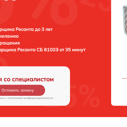
рщика Ресанта до 3 лет
 желанию
бращения
борщика
Ресанта СБ 8100Э от 35 минут
я со специалистом
Оставить заявку
есь c
политикой конфиденциальности