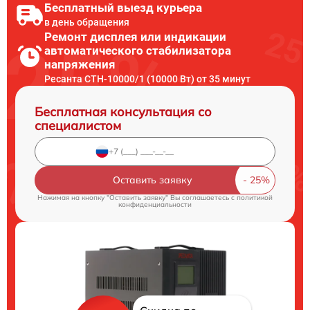
Бесплатный выезд курьера
в день обращения
Ремонт дисплея или индикации
автоматического стабилизатора
напряжения
Ресанта СТН-10000/1 (10000 Вт) от 35 минут
Бесплатная консультация со
специалистом
Оставить заявку
Нажимая на кнопку "Оставить заявку" Вы соглашаетесь c
политикой
конфиденциальности