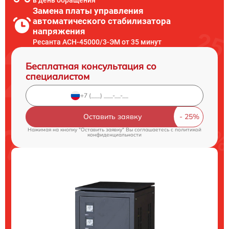
в день обращения
Замена платы управления
автоматического стабилизатора
напряжения
Ресанта АСН-45000/3-ЭМ от 35 минут
Бесплатная консультация со
специалистом
Оставить заявку
Нажимая на кнопку "Оставить заявку" Вы соглашаетесь c
политикой
конфиденциальности